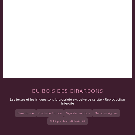
DU BOIS DES GIRARDONS
Les textes et les images sont la propriété exclusive de ce site - Reproduction
Interdite
Plan du site
Chiots de France
Signaler un abus
Mentions légales
Politique de confidentialité